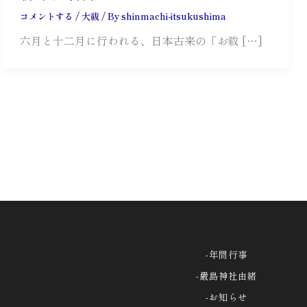
コメントする
/
大祓
/ By
shinmachi-itsukushima
六月と十二月に行われる、日本古来の「お祓 […]
-
年間行事
-
嚴島神社由緒
-お知らせ