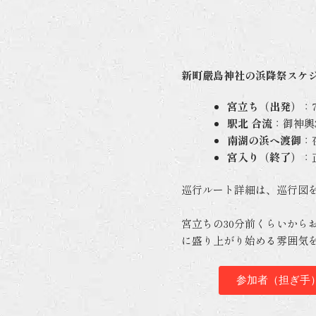
新町嚴島神社の浜降祭スケ
宮立ち（出発）
：
駅北 合流
：御神輿
南湖の浜へ渡御
：
宮入り（終了）
：
巡行ルート詳細は、巡行図
宮立ちの30分前くらいから
に盛り上がり始める雰囲気
参加者（担ぎ手