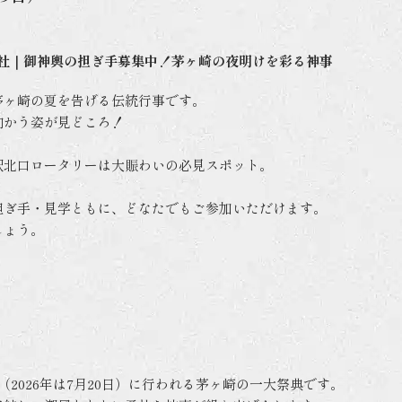
神社｜御神輿の担ぎ手募集中！茅ヶ崎の夜明けを彩る神事
茅ヶ崎の夏を告げる伝統行事です。
向かう姿が見どころ！
駅北口ロータリーは大賑わいの必見スポット。
担ぎ手・見学ともに、どなたでもご参加いただけます。
しょう。
（2026年は7月20日）に行われる茅ヶ崎の一大祭典です。