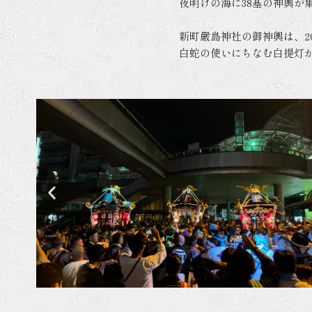
夜明けの海に38基の神輿が
新町嚴島神社の御神輿は、2
白蛇の使いにちなむ白提灯