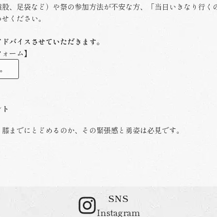
猿股、足袋など）や祭の参加方法が不安な方、「当日いきなり行く
わせください。
アドバイスさせていただきます。
フォーム】
。
ント
、膝までにとどめるのか、その緊張感と勇姿は必見です。
SNS
Instagram