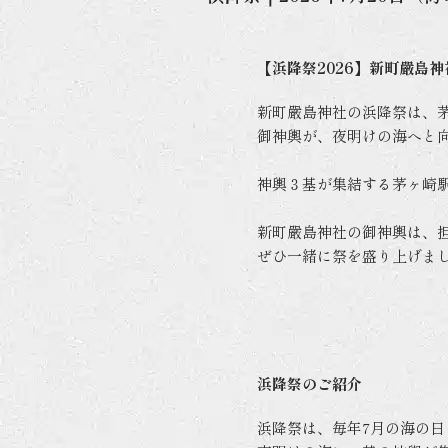
【浜降祭2026】新町嚴島
新町嚴島神社の浜降祭は、
御神輿が、夜明けの海へと
神輿３基が集結する茅ヶ崎
新町嚴島神社の御神輿は、
ぜひ一緒に祭を盛り上げま
浜降祭のご紹介
浜降祭は、毎年7月の海の日