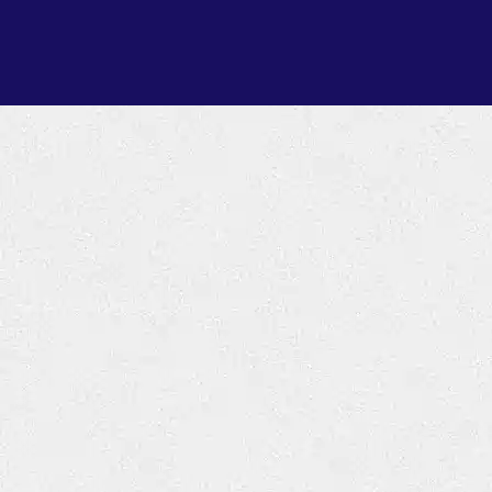
内
容
を
ス
キ
ッ
プ