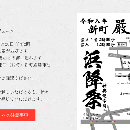
ジュール
7月20日 午前2時
3基が並びます
夜明けの海に進みます
正午（12時）新町嚴島神社
をご確認ください。
お越しいただけると、徐々
を感じていただけます。
）への注意事項